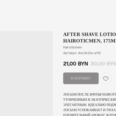
AFTER SHAVE LOTI
HAIROTICMEN, 175M
Hairoticmen
Артикул:
4ec1b12a-a1f2
21,00
BYN
30,00
BY
В КОРЗИНУ
ЛОСЬОН ПОСЛЕ БРИТЬЯ HAIROT
УТОНЧЕННЫМ И ЭКЗОТИЧЕСКИ
ЭЛЕГАНТНЫМ. ИДЕАЛЬНО ПОДХ
ЛОСЬОН УСПОКАИВАЕТ И УВЛА
ПЛЕНИТЕЛЬНЫЙ АРОМАТ, КОТОР