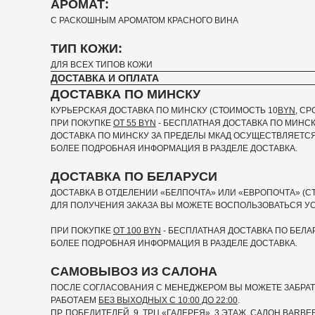
АРОМАТ:
С РАСКОШНЫМ АРОМАТОМ КРАСНОГО ВИНА
ТИП КОЖИ:
ДЛЯ ВСЕХ ТИПОВ КОЖИ
ДОСТАВКА И ОПЛАТА
ДОСТАВКА ПО МИНСКУ
КУРЬЕРСКАЯ ДОСТАВКА ПО МИНСКУ (СТОИМОСТЬ 10
BYN
, С
ПРИ ПОКУПКЕ
ОТ 55 BYN
- БЕСПЛАТНАЯ ДОСТАВКА ПО МИНС
ДОСТАВКА ПО МИНСКУ ЗА ПРЕДЕЛЫ МКАД ОСУЩЕСТВЛЯЕТСЯ
БОЛЕЕ ПОДРОБНАЯ ИНФОРМАЦИЯ В РАЗДЕЛЕ ДОСТАВКА.
ДОСТАВКА ПО БЕЛАРУСИ
ДОСТАВКА В ОТДЕЛЕНИИ «БЕЛПОЧТА» ИЛИ «ЕВРОПОЧТА» (С
ДЛЯ ПОЛУЧЕНИЯ ЗАКАЗА ВЫ МОЖЕТЕ ВОСПОЛЬЗОВАТЬСЯ У
ПРИ ПОКУПКЕ
ОТ 100 BYN
- БЕСПЛАТНАЯ ДОСТАВКА ПО БЕЛА
БОЛЕЕ ПОДРОБНАЯ ИНФОРМАЦИЯ В РАЗДЕЛЕ ДОСТАВКА.
САМОВЫВОЗ ИЗ САЛОНА
ПОСЛЕ СОГЛАСОВАНИЯ С МЕНЕДЖЕРОМ ВЫ МОЖЕТЕ ЗАБРАТЬ
РАБОТАЕМ
БЕЗ ВЫХОДНЫХ С 10:00 ДО 22:00
.
ПР. ПОБЕДИТЕЛЕЙ, 9, ТРЦ «ГАЛЕРЕЯ», 3 ЭТАЖ, САЛОН BARBE