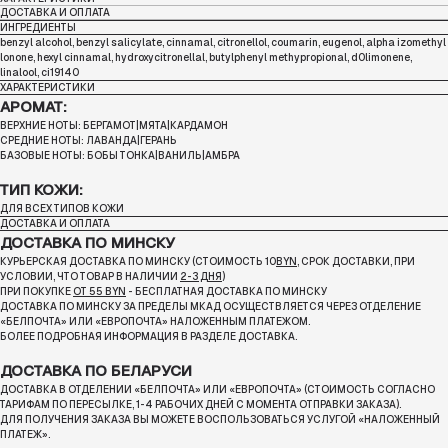
ДОСТАВКА И ОПЛАТА
ИНГРЕДИЕНТЫ
benzyl alcohol, benzyl salicylate, cinnamal, citronellol, coumarin, eugenol, alpha izomethyl
lonone, hexyl cinnamal, hydroxycitronellal, butylphenyl methypropional, d0limonene,
linalool, ci19140
ХАРАКТЕРИСТИКИ
АРОМАТ:
ВЕРХНИЕ НОТЫ: БЕРГАМОТ|МЯТА|КАРДАМОН
СРЕДНИЕ НОТЫ: ЛАВАНДА|ГЕРАНЬ
БАЗОВЫЕ НОТЫ: БОБЫ ТОНКА|ВАНИЛЬ|АМБРА
ТИП КОЖИ:
ДЛЯ ВСЕХ ТИПОВ КОЖИ
ДОСТАВКА И ОПЛАТА
ДОСТАВКА ПО МИНСКУ
КУРЬЕРСКАЯ ДОСТАВКА ПО МИНСКУ (СТОИМОСТЬ 10
BYN
, СРОК ДОСТАВКИ, ПРИ
УСЛОВИИ, ЧТО ТОВАР В НАЛИЧИИ
2-3 ДНЯ
)
ПРИ ПОКУПКЕ
ОТ 55 BYN
- БЕСПЛАТНАЯ ДОСТАВКА ПО МИНСКУ
ДОСТАВКА ПО МИНСКУ ЗА ПРЕДЕЛЫ МКАД ОСУЩЕСТВЛЯЕТСЯ ЧЕРЕЗ ОТДЕЛЕНИЕ
«БЕЛПОЧТА»
ИЛИ «ЕВРОПОЧТА» НАЛОЖЕННЫМ ПЛАТЕЖОМ.
БОЛЕЕ ПОДРОБНАЯ ИНФОРМАЦИЯ В РАЗДЕЛЕ ДОСТАВКА.
ДОСТАВКА ПО БЕЛАРУСИ
ДОСТАВКА В ОТДЕЛЕНИИ «БЕЛПОЧТА» ИЛИ «ЕВРОПОЧТА» (СТОИМОСТЬ СОГЛАСНО
ТАРИФАМ ПО ПЕРЕСЫЛКЕ, 1-4 РАБОЧИХ ДНЕЙ С МОМЕНТА ОТПРАВКИ ЗАКАЗА).
ДЛЯ ПОЛУЧЕНИЯ ЗАКАЗА ВЫ МОЖЕТЕ ВОСПОЛЬЗОВАТЬСЯ УСЛУГОЙ «НАЛОЖЕННЫЙ
ПЛАТЕЖ».