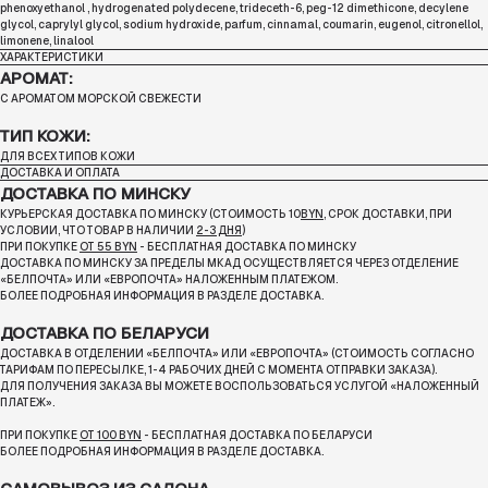
phenoxyethanol , hydrogenated polydecene, trideceth-6, peg-12 dimethicone, decylene
glycol, caprylyl glycol, sodium hydroxide, parfum, cinnamal, coumarin, eugenol, citronellol,
limonene, linalool
ХАРАКТЕРИСТИКИ
АРОМАТ:
С АРОМАТОМ МОРСКОЙ СВЕЖЕСТИ
ТИП КОЖИ:
ДЛЯ ВСЕХ ТИПОВ КОЖИ
ДОСТАВКА И ОПЛАТА
ДОСТАВКА ПО МИНСКУ
КУРЬЕРСКАЯ ДОСТАВКА ПО МИНСКУ (СТОИМОСТЬ 10
BYN
, СРОК ДОСТАВКИ, ПРИ
УСЛОВИИ, ЧТО ТОВАР В НАЛИЧИИ
2-3 ДНЯ
)
ПРИ ПОКУПКЕ
ОТ 55 BYN
- БЕСПЛАТНАЯ ДОСТАВКА ПО МИНСКУ
ДОСТАВКА ПО МИНСКУ ЗА ПРЕДЕЛЫ МКАД ОСУЩЕСТВЛЯЕТСЯ ЧЕРЕЗ ОТДЕЛЕНИЕ
«БЕЛПОЧТА»
ИЛИ «ЕВРОПОЧТА» НАЛОЖЕННЫМ ПЛАТЕЖОМ.
БОЛЕЕ ПОДРОБНАЯ ИНФОРМАЦИЯ В РАЗДЕЛЕ ДОСТАВКА.
ДОСТАВКА ПО БЕЛАРУСИ
ДОСТАВКА В ОТДЕЛЕНИИ «БЕЛПОЧТА» ИЛИ «ЕВРОПОЧТА» (СТОИМОСТЬ СОГЛАСНО
ТАРИФАМ ПО ПЕРЕСЫЛКЕ, 1-4 РАБОЧИХ ДНЕЙ С МОМЕНТА ОТПРАВКИ ЗАКАЗА).
ДЛЯ ПОЛУЧЕНИЯ ЗАКАЗА ВЫ МОЖЕТЕ ВОСПОЛЬЗОВАТЬСЯ УСЛУГОЙ «НАЛОЖЕННЫЙ
ПЛАТЕЖ».
ПРИ ПОКУПКЕ
ОТ 100 BYN
- БЕСПЛАТНАЯ ДОСТАВКА ПО БЕЛАРУСИ
БОЛЕЕ ПОДРОБНАЯ ИНФОРМАЦИЯ В РАЗДЕЛЕ ДОСТАВКА.