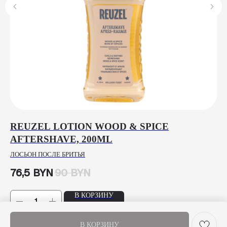
REUZEL LOTION WOOD & SPICE
N
AFTERSHAVE, 200ML
4
ЛОСЬОН ПОСЛЕ БРИТЬЯ
ГЕ
76,5
BYN
90
BYN
20
В КОРЗИНУ
В КОРЗИНУ