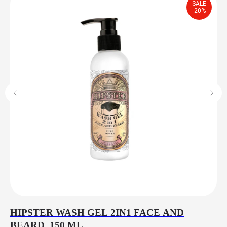
SALE
-20%
HIPSTER WASH GEL 2IN1 FACE AND
P
BEARD, 150 ML
B