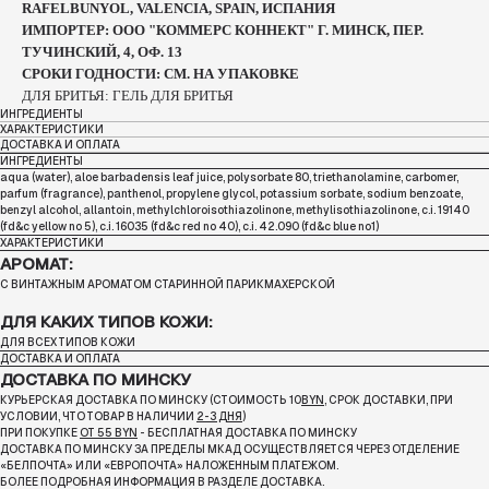
RAFELBUNYOL, VALENCIA, SPAIN, ИСПАНИЯ
ИМПОРТЕР: ООО "КОММЕРС КОННЕКТ" Г. МИНСК, ПЕР.
ТУЧИНСКИЙ, 4, ОФ. 13
СРОКИ ГОДНОСТИ: СМ. НА УПАКОВКЕ
ДЛЯ БРИТЬЯ: ГЕЛЬ ДЛЯ БРИТЬЯ
ИНГРЕДИЕНТЫ
ХАРАКТЕРИСТИКИ
ДОСТАВКА И ОПЛАТА
ИНГРЕДИЕНТЫ
aqua (water), aloe barbadensis leaf juice, polysorbate 80, triethanolamine, carbomer,
parfum (fragrance), panthenol, propylene glycol, potassium sorbate, sodium benzoate,
benzyl alcohol, allantoin, methylchloroisothiazolinone, methylisothiazolinone, c.i. 19140
(fd&c yellow no 5), c.i. 16035 (fd&c red no 40), c.i. 42.090 (fd&c blue no1)
ХАРАКТЕРИСТИКИ
АРОМАТ:
С ВИНТАЖНЫМ АРОМАТОМ СТАРИННОЙ ПАРИКМАХЕРСКОЙ
ДЛЯ КАКИХ ТИПОВ КОЖИ:
ДЛЯ ВСЕХ ТИПОВ КОЖИ
ДОСТАВКА И ОПЛАТА
ДОСТАВКА ПО МИНСКУ
КУРЬЕРСКАЯ ДОСТАВКА ПО МИНСКУ (СТОИМОСТЬ 10
BYN
, СРОК ДОСТАВКИ, ПРИ
УСЛОВИИ, ЧТО ТОВАР В НАЛИЧИИ
2-3 ДНЯ
)
ПРИ ПОКУПКЕ
ОТ 55 BYN
- БЕСПЛАТНАЯ ДОСТАВКА ПО МИНСКУ
ДОСТАВКА ПО МИНСКУ ЗА ПРЕДЕЛЫ МКАД ОСУЩЕСТВЛЯЕТСЯ ЧЕРЕЗ ОТДЕЛЕНИЕ
«БЕЛПОЧТА»
ИЛИ «ЕВРОПОЧТА» НАЛОЖЕННЫМ ПЛАТЕЖОМ.
БОЛЕЕ ПОДРОБНАЯ ИНФОРМАЦИЯ В РАЗДЕЛЕ ДОСТАВКА.