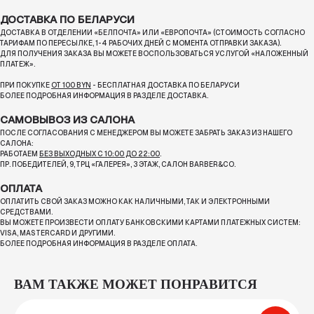
ДОСТАВКА ПО БЕЛАРУСИ
ДОСТАВКА В ОТДЕЛЕНИИ «БЕЛПОЧТА» ИЛИ «ЕВРОПОЧТА» (СТОИМОСТЬ СОГЛАСНО
ТАРИФАМ ПО ПЕРЕСЫЛКЕ, 1-4 РАБОЧИХ ДНЕЙ С МОМЕНТА ОТПРАВКИ ЗАКАЗА).
ДЛЯ ПОЛУЧЕНИЯ ЗАКАЗА ВЫ МОЖЕТЕ ВОСПОЛЬЗОВАТЬСЯ УСЛУГОЙ «НАЛОЖЕННЫЙ
ПЛАТЕЖ».
ПРИ ПОКУПКЕ
ОТ 100 BYN
- БЕСПЛАТНАЯ ДОСТАВКА ПО БЕЛАРУСИ
БОЛЕЕ ПОДРОБНАЯ ИНФОРМАЦИЯ В РАЗДЕЛЕ ДОСТАВКА.
САМОВЫВОЗ ИЗ САЛОНА
ПОСЛЕ СОГЛАСОВАНИЯ С МЕНЕДЖЕРОМ ВЫ МОЖЕТЕ ЗАБРАТЬ ЗАКАЗ ИЗ НАШЕГО
САЛОНА:
РАБОТАЕМ
БЕЗ ВЫХОДНЫХ С 10:00 ДО 22:00
.
ПР. ПОБЕДИТЕЛЕЙ, 9, ТРЦ «ГАЛЕРЕЯ», 3 ЭТАЖ, САЛОН BARBER&CO.
ОПЛАТА
ОПЛАТИТЬ СВОЙ ЗАКАЗ МОЖНО КАК НАЛИЧНЫМИ, ТАК И ЭЛЕКТРОННЫМИ
СРЕДСТВАМИ.
ВЫ МОЖЕТЕ ПРОИЗВЕСТИ ОПЛАТУ БАНКОВСКИМИ КАРТАМИ ПЛАТЕЖНЫХ СИСТЕМ:
VISA, MASTERCARD И ДРУГИМИ.
БОЛЕЕ ПОДРОБНАЯ ИНФОРМАЦИЯ В РАЗДЕЛЕ ОПЛАТА.
ВАМ ТАКЖЕ МОЖЕТ ПОНРАВИТСЯ