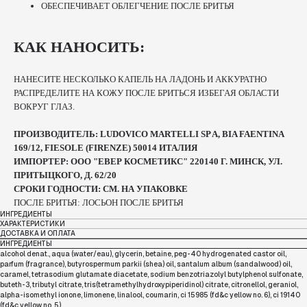
ОБЕСПЕЧИВАЕТ ОБЛЕГЧЕНИЕ ПОСЛЕ БРИТЬЯ
КАК НАНОСИТЬ:
НАНЕСИТЕ НЕСКОЛЬКО КАПЕЛЬ НА ЛАДОНЬ И АККУРАТНО
РАСПРЕДЕЛИТЕ НА КОЖУ ПОСЛЕ БРИТЬСЯ ИЗБЕГАЯ ОБЛАСТИ
ВОКРУГ ГЛАЗ.
ПРОИЗВОДИТЕЛЬ: LUDOVICO MARTELLI SP A, BIA FAENTINA
169/12, FIESOLE (FIRENZE) 50014 ИТАЛИЯ
ИМПОРТЕР: ООО "ЕВЕР КОСМЕТИКС" 220140 Г. МИНСК, УЛ.
ПРИТЫЦКОГО, Д. 62/20
СРОКИ ГОДНОСТИ: СМ. НА УПАКОВКЕ
ПОСЛЕ БРИТЬЯ: ЛОСЬОН ПОСЛЕ БРИТЬЯ
ИНГРЕДИЕНТЫ
ХАРАКТЕРИСТИКИ
ДОСТАВКА И ОПЛАТА
ИНГРЕДИЕНТЫ
alcohol denat., aqua (water/eau), glycerin, betaine, peg-40 hydrogenated castor oil,
parfum (fragrance), butyrospermum parkii (shea) oil, santalum album (sandalwood) oil,
caramel, tetrasodium glutamate diacetate, sodium benzotriazolyl butylphenol sulfonate,
buteth-3, tributyl citrate, tris(tetramethylhydroxypiperidinol) citrate, citronellol, geraniol,
alpha-isomethyl ionone, limonene, linalool, coumarin, ci 15985 (fd&c yellow no. 6), ci 19140
(fd&c yellow no. 5)