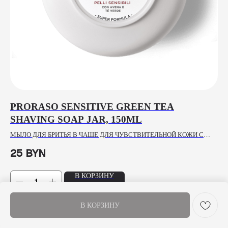
PRORASO SENSITIVE GREEN TEA
H
SHAVING SOAP JAR, 150ML
ЦИИ
ПО
МЫЛО ДЛЯ БРИТЬЯ В ЧАШЕ ДЛЯ ЧУВСТВИТЕЛЬНОЙ КОЖИ С
76
ЗЕЛЕНЫМ ЧАЕМ И ОВСОМ
25
BYN
В КОРЗИНУ
В КОРЗИНУ