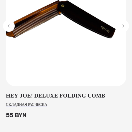
HEY JOE! DELUXE FOLDING COMB
L
P
СКЛАДНАЯ РАСЧЕСКА
ПА
55
BYN
2