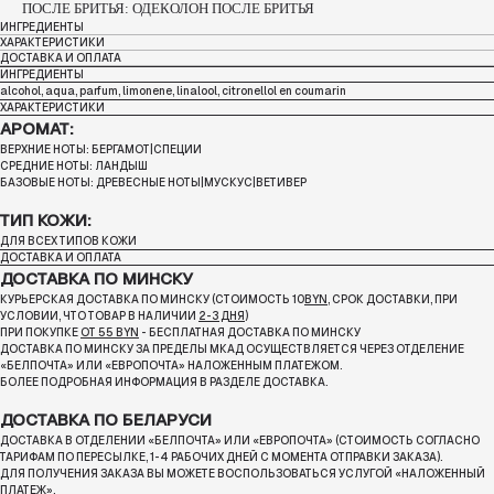
ПОСЛЕ БРИТЬЯ: ОДЕКОЛОН ПОСЛЕ БРИТЬЯ
ИНГРЕДИЕНТЫ
ХАРАКТЕРИСТИКИ
ДОСТАВКА И ОПЛАТА
ИНГРЕДИЕНТЫ
alcohol, aqua, parfum, limonene, linalool, citronellol en coumarin
ХАРАКТЕРИСТИКИ
АРОМАТ:
ВЕРХНИЕ НОТЫ: БЕРГАМОТ|СПЕЦИИ
СРЕДНИЕ НОТЫ: ЛАНДЫШ
БАЗОВЫЕ НОТЫ: ДРЕВЕСНЫЕ НОТЫ|МУСКУС|ВЕТИВЕР
ТИП КОЖИ:
ДЛЯ ВСЕХ ТИПОВ КОЖИ
ДОСТАВКА И ОПЛАТА
ДОСТАВКА ПО МИНСКУ
КУРЬЕРСКАЯ ДОСТАВКА ПО МИНСКУ (СТОИМОСТЬ 10
BYN
, СРОК ДОСТАВКИ, ПРИ
УСЛОВИИ, ЧТО ТОВАР В НАЛИЧИИ
2-3 ДНЯ
)
ПРИ ПОКУПКЕ
ОТ 55 BYN
- БЕСПЛАТНАЯ ДОСТАВКА ПО МИНСКУ
ДОСТАВКА ПО МИНСКУ ЗА ПРЕДЕЛЫ МКАД ОСУЩЕСТВЛЯЕТСЯ ЧЕРЕЗ ОТДЕЛЕНИЕ
«БЕЛПОЧТА»
ИЛИ «ЕВРОПОЧТА» НАЛОЖЕННЫМ ПЛАТЕЖОМ.
БОЛЕЕ ПОДРОБНАЯ ИНФОРМАЦИЯ В РАЗДЕЛЕ ДОСТАВКА.
ДОСТАВКА ПО БЕЛАРУСИ
ДОСТАВКА В ОТДЕЛЕНИИ «БЕЛПОЧТА» ИЛИ «ЕВРОПОЧТА» (СТОИМОСТЬ СОГЛАСНО
ТАРИФАМ ПО ПЕРЕСЫЛКЕ, 1-4 РАБОЧИХ ДНЕЙ С МОМЕНТА ОТПРАВКИ ЗАКАЗА).
ДЛЯ ПОЛУЧЕНИЯ ЗАКАЗА ВЫ МОЖЕТЕ ВОСПОЛЬЗОВАТЬСЯ УСЛУГОЙ «НАЛОЖЕННЫЙ
ПЛАТЕЖ».