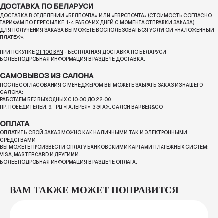
ДОСТАВКА ПО БЕЛАРУСИ
ДОСТАВКА В ОТДЕЛЕНИИ «БЕЛПОЧТА» ИЛИ «ЕВРОПОЧТА» (СТОИМОСТЬ СОГЛАСНО
ТАРИФАМ ПО ПЕРЕСЫЛКЕ, 1-4 РАБОЧИХ ДНЕЙ С МОМЕНТА ОТПРАВКИ ЗАКАЗА).
ДЛЯ ПОЛУЧЕНИЯ ЗАКАЗА ВЫ МОЖЕТЕ ВОСПОЛЬЗОВАТЬСЯ УСЛУГОЙ «НАЛОЖЕННЫЙ
ПЛАТЕЖ».
ПРИ ПОКУПКЕ
ОТ 100 BYN
- БЕСПЛАТНАЯ ДОСТАВКА ПО БЕЛАРУСИ
БОЛЕЕ ПОДРОБНАЯ ИНФОРМАЦИЯ В РАЗДЕЛЕ ДОСТАВКА.
САМОВЫВОЗ ИЗ САЛОНА
ПОСЛЕ СОГЛАСОВАНИЯ С МЕНЕДЖЕРОМ ВЫ МОЖЕТЕ ЗАБРАТЬ ЗАКАЗ ИЗ НАШЕГО
САЛОНА:
РАБОТАЕМ
БЕЗ ВЫХОДНЫХ С 10:00 ДО 22:00
.
ПР. ПОБЕДИТЕЛЕЙ, 9, ТРЦ «ГАЛЕРЕЯ», 3 ЭТАЖ, САЛОН BARBER&CO.
ОПЛАТА
ОПЛАТИТЬ СВОЙ ЗАКАЗ МОЖНО КАК НАЛИЧНЫМИ, ТАК И ЭЛЕКТРОННЫМИ
СРЕДСТВАМИ.
ВЫ МОЖЕТЕ ПРОИЗВЕСТИ ОПЛАТУ БАНКОВСКИМИ КАРТАМИ ПЛАТЕЖНЫХ СИСТЕМ:
VISA, MASTERCARD И ДРУГИМИ.
БОЛЕЕ ПОДРОБНАЯ ИНФОРМАЦИЯ В РАЗДЕЛЕ ОПЛАТА.
ВАМ ТАКЖЕ МОЖЕТ ПОНРАВИТСЯ