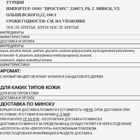
ТУРЦИЯ
ИМПОРТЕР: ООО "ПРОСТАРС" 220073, РБ, Г. МИНСК, УЛ.
ОЛЬШЕВСКОГО,22, ОФ.3
СРОКИ ГОДНОСТИ: СМ. НА УПАКОВКЕ
ПОСЛЕ БРИТЬЯ: КРЕМ ПОСЛЕ БРИТЬЯ
ИНГРЕДИЕНТЫ
ХАРАКТЕРИСТИКИ
ДОСТАВКА И ОПЛАТА
ИНГРЕДИЕНТЫ
aqua, alcohol denat., parfum, glycerin, sodium polyacrylate, hydrogenated polydecene,
trideceth-6, allantoin, butylphenyl methylpropional, linalool,
coumarin, alpha isomethyl lonene
ХАРАКТЕРИСТИКИ
АРОМАТ:
С АРОМАТОМ ЦВЕТОВ ИЛАНГ-ИЛАНГА И САНДАЛОВОГО ДЕРЕВА
ДЛЯ КАКИХ ТИПОВ КОЖИ:
ДЛЯ ВСЕХ ТИПОВ КОЖИ
ДОСТАВКА И ОПЛАТА
ДОСТАВКА ПО МИНСКУ
КУРЬЕРСКАЯ ДОСТАВКА ПО МИНСКУ (СТОИМОСТЬ 10
BYN
, СРОК ДОСТАВКИ, ПРИ
УСЛОВИИ, ЧТО ТОВАР В НАЛИЧИИ
2-3 ДНЯ
)
ПРИ ПОКУПКЕ
ОТ 55 BYN
- БЕСПЛАТНАЯ ДОСТАВКА ПО МИНСКУ
ДОСТАВКА ПО МИНСКУ ЗА ПРЕДЕЛЫ МКАД ОСУЩЕСТВЛЯЕТСЯ ЧЕРЕЗ ОТДЕЛЕНИЕ
«БЕЛПОЧТА»
ИЛИ «ЕВРОПОЧТА» НАЛОЖЕННЫМ ПЛАТЕЖОМ.
БОЛЕЕ ПОДРОБНАЯ ИНФОРМАЦИЯ В РАЗДЕЛЕ ДОСТАВКА.