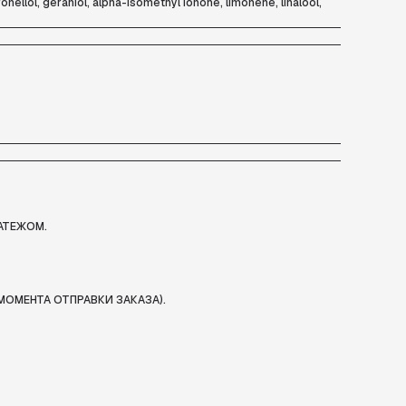
onellol, geraniol, alpha-isomethyl ionone, limonene, linalool,
АТЕЖОМ.
МОМЕНТА ОТПРАВКИ ЗАКАЗА).