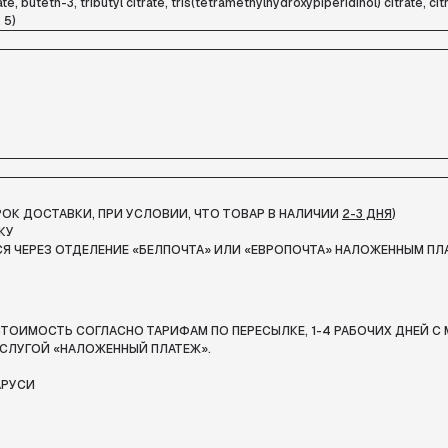
 buteth-3, tributyl citrate, tris(tetramethylhydroxypiperidinol) citrate, citr
 5)
СРОК ДОСТАВКИ, ПРИ УСЛОВИИ, ЧТО ТОВАР В НАЛИЧИИ
2-3 ДНЯ
)
КУ
Я ЧЕРЕЗ ОТДЕЛЕНИЕ «БЕЛПОЧТА»
ИЛИ «ЕВРОПОЧТА» НАЛОЖЕННЫМ ПЛ
ТОИМОСТЬ СОГЛАСНО ТАРИФАМ ПО ПЕРЕСЫЛКЕ, 1-4 РАБОЧИХ ДНЕЙ С 
СЛУГОЙ «НАЛОЖЕННЫЙ ПЛАТЕЖ».
АРУСИ