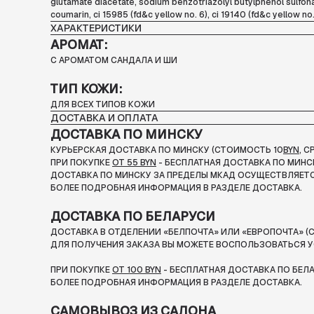
glutamate diacetate, sodium benzotriazolyl butylphenol sulfonate,
coumarin, ci 15985 (fd&c yellow no. 6), ci 19140 (fd&c yellow no.
ХАРАКТЕРИСТИКИ
АРОМАТ:
С АРОМАТОМ САНДАЛА И ШИ
ТИП КОЖИ:
ДЛЯ ВСЕХ ТИПОВ КОЖИ
ДОСТАВКА И ОПЛАТА
ДОСТАВКА ПО МИНСКУ
КУРЬЕРСКАЯ ДОСТАВКА ПО МИНСКУ (СТОИМОСТЬ 10
BYN
, 
ПРИ ПОКУПКЕ
ОТ 55 BYN
- БЕСПЛАТНАЯ ДОСТАВКА ПО МИНС
ДОСТАВКА ПО МИНСКУ ЗА ПРЕДЕЛЫ МКАД ОСУЩЕСТВЛЯЕТС
БОЛЕЕ ПОДРОБНАЯ ИНФОРМАЦИЯ В РАЗДЕЛЕ ДОСТАВКА.
ДОСТАВКА ПО БЕЛАРУСИ
ДОСТАВКА В ОТДЕЛЕНИИ «БЕЛПОЧТА» ИЛИ «ЕВРОПОЧТА» (С
ДЛЯ ПОЛУЧЕНИЯ ЗАКАЗА ВЫ МОЖЕТЕ ВОСПОЛЬЗОВАТЬСЯ У
ПРИ ПОКУПКЕ
ОТ 100 BYN
- БЕСПЛАТНАЯ ДОСТАВКА ПО БЕЛ
БОЛЕЕ ПОДРОБНАЯ ИНФОРМАЦИЯ В РАЗДЕЛЕ ДОСТАВКА.
САМОВЫВОЗ ИЗ САЛОНА