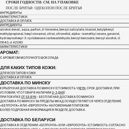
СРОКИ ГОДНОСТИ: СМ. НА УПАКОВКЕ
ПОСЛЕ БРИТЬЯ: ОДЕКОЛОН ПОСЛЕ БРИТЬЯ
ИНГРЕДИЕНТЫ
ХАРАКТЕРИСТИКИ
ДОСТАВКА И ОПЛАТА
ИНГРЕДИЕНТЫ
alcohol denat., aqua, parfum, d-limonene, benzyl salicylate, linalool, butylphenyl
methylpropional, hexyl cinnamal, citral, citronellol, alpha- isomethyi ionone, geraniol,
hydroxyisohexyl-3-cyclobexane carboxaldehyde, benzyl benzoate, benzyl alcohol, cl
19140, cl 42090
ХАРАКТЕРИСТИКИ
АРОМАТ:
С АРОМАТОМ МОЛОЧНОГО ШОКОЛАДА
ДЛЯ КАКИХ ТИПОВ КОЖИ:
ДЛЯ ВСЕХ ТИПОВ КОЖИ
ДОСТАВКА И ОПЛАТА
ДОСТАВКА ПО МИНСКУ
КУРЬЕРСКАЯ ДОСТАВКА ПО МИНСКУ (СТОИМОСТЬ 10
BYN
, СРОК ДОСТАВКИ, ПРИ
УСЛОВИИ, ЧТО ТОВАР В НАЛИЧИИ
2-3 ДНЯ
)
ПРИ ПОКУПКЕ
ОТ 55 BYN
- БЕСПЛАТНАЯ ДОСТАВКА ПО МИНСКУ
ДОСТАВКА ПО МИНСКУ ЗА ПРЕДЕЛЫ МКАД ОСУЩЕСТВЛЯЕТСЯ ЧЕРЕЗ ОТДЕЛЕНИЕ
«БЕЛПОЧТА»
ИЛИ «ЕВРОПОЧТА» НАЛОЖЕННЫМ ПЛАТЕЖОМ.
БОЛЕЕ ПОДРОБНАЯ ИНФОРМАЦИЯ В РАЗДЕЛЕ ДОСТАВКА.
ДОСТАВКА ПО БЕЛАРУСИ
ДОСТАВКА В ОТДЕЛЕНИИ «БЕЛПОЧТА» ИЛИ «ЕВРОПОЧТА» (СТОИМОСТЬ СОГЛАСНО