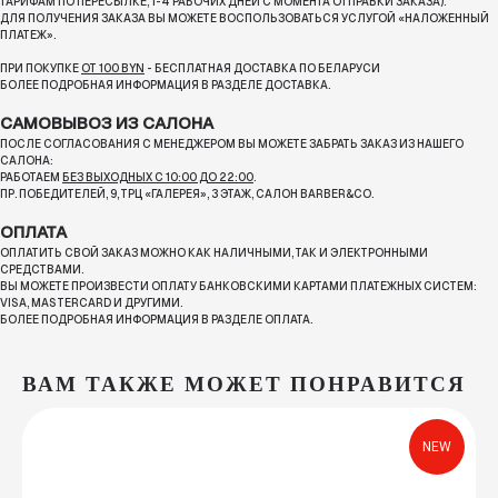
ТАРИФАМ ПО ПЕРЕСЫЛКЕ, 1-4 РАБОЧИХ ДНЕЙ С МОМЕНТА ОТПРАВКИ ЗАКАЗА).
ДЛЯ ПОЛУЧЕНИЯ ЗАКАЗА ВЫ МОЖЕТЕ ВОСПОЛЬЗОВАТЬСЯ УСЛУГОЙ «НАЛОЖЕННЫЙ
ПЛАТЕЖ».
ПРИ ПОКУПКЕ
ОТ 100 BYN
- БЕСПЛАТНАЯ ДОСТАВКА ПО БЕЛАРУСИ
БОЛЕЕ ПОДРОБНАЯ ИНФОРМАЦИЯ В РАЗДЕЛЕ ДОСТАВКА.
САМОВЫВОЗ ИЗ САЛОНА
ПОСЛЕ СОГЛАСОВАНИЯ С МЕНЕДЖЕРОМ ВЫ МОЖЕТЕ ЗАБРАТЬ ЗАКАЗ ИЗ НАШЕГО
САЛОНА:
РАБОТАЕМ
БЕЗ ВЫХОДНЫХ С 10:00 ДО 22:00
.
ПР. ПОБЕДИТЕЛЕЙ, 9, ТРЦ «ГАЛЕРЕЯ», 3 ЭТАЖ, САЛОН BARBER&CO.
ОПЛАТА
ОПЛАТИТЬ СВОЙ ЗАКАЗ МОЖНО КАК НАЛИЧНЫМИ, ТАК И ЭЛЕКТРОННЫМИ
СРЕДСТВАМИ.
ВЫ МОЖЕТЕ ПРОИЗВЕСТИ ОПЛАТУ БАНКОВСКИМИ КАРТАМИ ПЛАТЕЖНЫХ СИСТЕМ:
VISA, MASTERCARD И ДРУГИМИ.
БОЛЕЕ ПОДРОБНАЯ ИНФОРМАЦИЯ В РАЗДЕЛЕ ОПЛАТА.
ВАМ ТАКЖЕ МОЖЕТ ПОНРАВИТСЯ
NEW