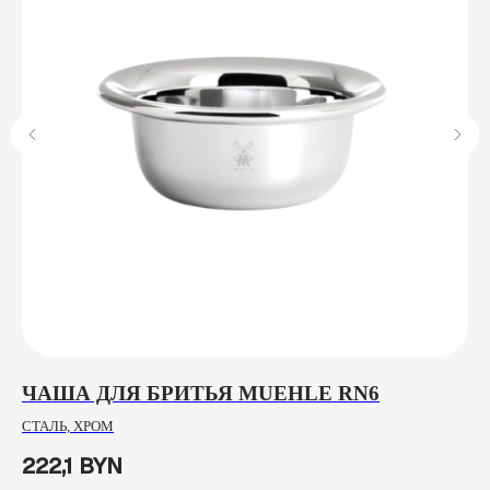
ЧАША ДЛЯ БРИТЬЯ MUEHLE RN6
N
E
СТАЛЬ, ХРОМ
ГЕ
222,1
BYN