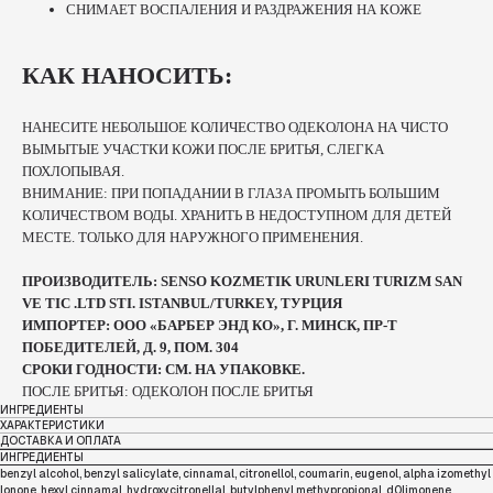
СНИМАЕТ ВОСПАЛЕНИЯ И РАЗДРАЖЕНИЯ НА КОЖЕ
КАК НАНОСИТЬ:
НАНЕСИТЕ НЕБОЛЬШОЕ КОЛИЧЕСТВО ОДЕКОЛОНА НА ЧИСТО
ВЫМЫТЫЕ УЧАСТКИ КОЖИ ПОСЛЕ БРИТЬЯ, СЛЕГКА
ПОХЛОПЫВАЯ.
ВНИМАНИЕ: ПРИ ПОПАДАНИИ В ГЛАЗА ПРОМЫТЬ БОЛЬШИМ
КОЛИЧЕСТВОМ ВОДЫ. ХРАНИТЬ В НЕДОСТУПНОМ ДЛЯ ДЕТЕЙ
МЕСТЕ. ТОЛЬКО ДЛЯ НАРУЖНОГО ПРИМЕНЕНИЯ.
ПРОИЗВОДИТЕЛЬ: SENSO KOZMETIK URUNLERI TURIZM SAN
VE TIC .LTD STI. ISTANBUL/TURKEY, ТУРЦИЯ
ИМПОРТЕР: ООО «БАРБЕР ЭНД КО», Г. МИНСК, ПР-Т
ПОБЕДИТЕЛЕЙ, Д. 9, ПОМ. 304
СРОКИ ГОДНОСТИ: СМ. НА УПАКОВКЕ.
ПОСЛЕ БРИТЬЯ: ОДЕКОЛОН ПОСЛЕ БРИТЬЯ
ИНГРЕДИЕНТЫ
ХАРАКТЕРИСТИКИ
ДОСТАВКА И ОПЛАТА
ИНГРЕДИЕНТЫ
benzyl alcohol, benzyl salicylate, cinnamal, citronellol, coumarin, eugenol, alpha izomethyl
lonone, hexyl cinnamal, hydroxycitronellal, butylphenyl methypropional, d0limonene,