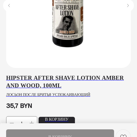
E
HIPSTER AFTER SHAVE LOTION AMBER
N
AND WOOD, 100ML
E
ЛОСЬОН ПОСЛЕ БРИТЬЯ УСПОКАИВАЮЩИЙ
ГЕ
35,7
BYN
20
В КОРЗИНУ