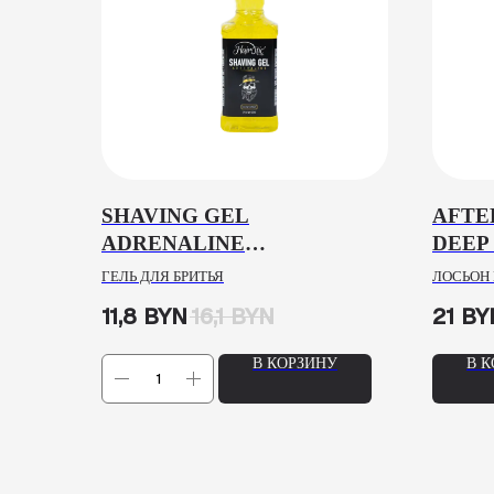
SHAVING GEL
AFTE
ADRENALINE
DEEP
HAIROTICMEN, 500ML
175M
ГЕЛЬ ДЛЯ БРИТЬЯ
ЛОСЬОН 
11,8
BYN
16,1
BYN
21
BY
В КОРЗИНУ
В 