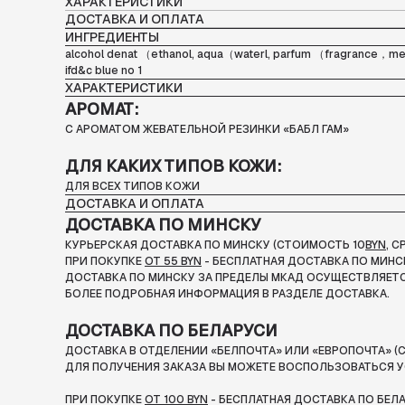
ХАРАКТЕРИСТИКИ
ДОСТАВКА И ОПЛАТА
ИНГРЕДИЕНТЫ
alcohol denat （ethanol, aqua（waterl, parfum （fragrance，ment
ifd&c blue no 1
ХАРАКТЕРИСТИКИ
АРОМАТ:
С АРОМАТОМ ЖЕВАТЕЛЬНОЙ РЕЗИНКИ «БАБЛ ГАМ»
ДЛЯ КАКИХ ТИПОВ КОЖИ:
ДЛЯ ВСЕХ ТИПОВ КОЖИ
ДОСТАВКА И ОПЛАТА
ДОСТАВКА ПО МИНСКУ
КУРЬЕРСКАЯ ДОСТАВКА ПО МИНСКУ (СТОИМОСТЬ 10
BYN
, 
ПРИ ПОКУПКЕ
ОТ 55 BYN
- БЕСПЛАТНАЯ ДОСТАВКА ПО МИНС
ДОСТАВКА ПО МИНСКУ ЗА ПРЕДЕЛЫ МКАД ОСУЩЕСТВЛЯЕТС
БОЛЕЕ ПОДРОБНАЯ ИНФОРМАЦИЯ В РАЗДЕЛЕ ДОСТАВКА.
ДОСТАВКА ПО БЕЛАРУСИ
ДОСТАВКА В ОТДЕЛЕНИИ «БЕЛПОЧТА» ИЛИ «ЕВРОПОЧТА» (С
ДЛЯ ПОЛУЧЕНИЯ ЗАКАЗА ВЫ МОЖЕТЕ ВОСПОЛЬЗОВАТЬСЯ У
ПРИ ПОКУПКЕ
ОТ 100 BYN
- БЕСПЛАТНАЯ ДОСТАВКА ПО БЕЛ