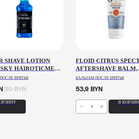
R SHAVE LOTION
FLOID CITRUS SPEC
 SKY HAIROTICMEN,
AFTERSHAVE BALM,
L
100ML
ПОСЛЕ БРИТЬЯ
БАЛЬЗАМ ПОСЛЕ БРИТЬЯ
N
30
BYN
53,9
BYN
КОРЗИНУ
В КОРЗИ