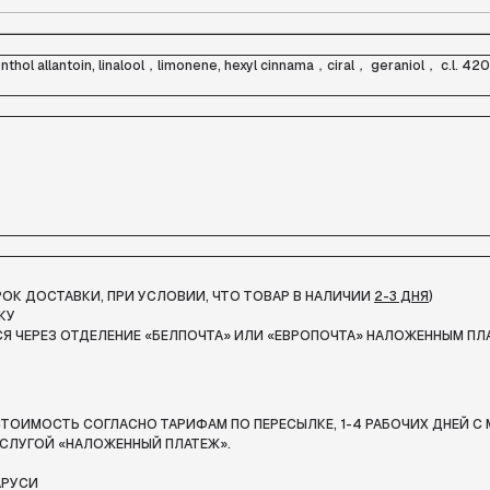
hol allantoin, linalool，limonene, hexyl cinnama，ciral， geraniol， c.l. 42
СРОК ДОСТАВКИ, ПРИ УСЛОВИИ, ЧТО ТОВАР В НАЛИЧИИ
2-3 ДНЯ
)
КУ
Я ЧЕРЕЗ ОТДЕЛЕНИЕ «БЕЛПОЧТА»
ИЛИ «ЕВРОПОЧТА» НАЛОЖЕННЫМ ПЛ
ТОИМОСТЬ СОГЛАСНО ТАРИФАМ ПО ПЕРЕСЫЛКЕ, 1-4 РАБОЧИХ ДНЕЙ С 
СЛУГОЙ «НАЛОЖЕННЫЙ ПЛАТЕЖ».
АРУСИ