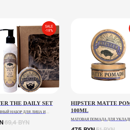
SALE
-18%
TER THE DAILY SET
HIPSTER MATTE PO
100ML
НЫЙ НАБОР ДЛЯ ЛИЦА И
МАТОВАЯ ПОМАДА ДЛЯ УКЛАД
N
69,4
BYN
ВОЛОС С СИЛЬНОЙ ФИКСАЦИЕЙ
47,5
BYN
51
BYN