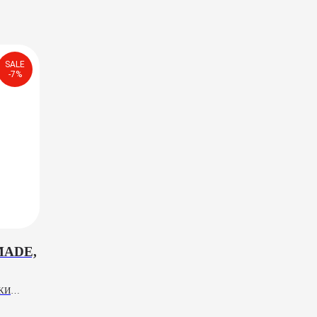
SALE
-7%
MADE,
КИ