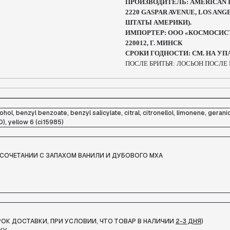
ПРОИЗВОДИТЕЛЬ: AMERICAN 
2220 GASPAR AVENUE, LOS ANG
ШТАТЫ АМЕРИКИ).
ИМПОРТЕР: ООО «КОСМОСИСТЕМС
220012, Г. МИНСК
СРОКИ ГОДНОСТИ: СМ. НА УП
ПОСЛЕ БРИТЬЯ: ЛОСЬОН ПОСЛЕ 
hol, benzyl benzoate, benzyl salicylate, citral, citronellol, limonene, geranio
0), yellow 6 (ci15985)
 СОЧЕТАНИИ С ЗАПАХОМ ВАНИЛИ И ДУБОВОГО МХА
СРОК ДОСТАВКИ, ПРИ УСЛОВИИ, ЧТО ТОВАР В НАЛИЧИИ
2-3 ДНЯ
)