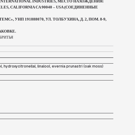
INTERNATIONAL INDUSTRIES, МЕСТО НАХОЖДЕНИЯ:
ELES, CALIFORNIA CA 90040 – USA (СОЕДИНЕННЫЕ
», УНП 191888070, УЛ. ТОЛБУХИНА, Д. 2, ПОМ. 8-9,
АКОВКЕ.
БРИТЬЯ
l, hydroxycitronellal, linalool, evernia prunastri (oak moss)