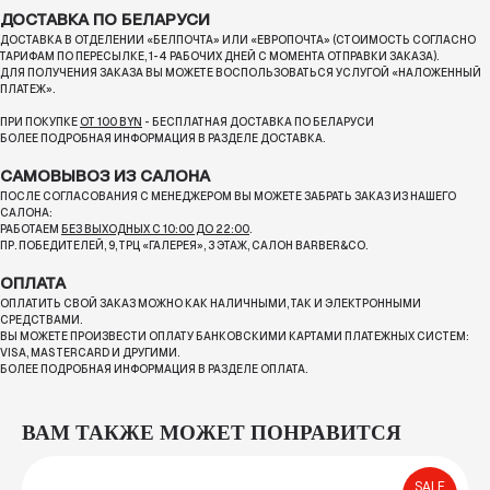
ДОСТАВКА ПО БЕЛАРУСИ
ДОСТАВКА В ОТДЕЛЕНИИ «БЕЛПОЧТА» ИЛИ «ЕВРОПОЧТА» (СТОИМОСТЬ СОГЛАСНО
ТАРИФАМ ПО ПЕРЕСЫЛКЕ, 1-4 РАБОЧИХ ДНЕЙ С МОМЕНТА ОТПРАВКИ ЗАКАЗА).
ДЛЯ ПОЛУЧЕНИЯ ЗАКАЗА ВЫ МОЖЕТЕ ВОСПОЛЬЗОВАТЬСЯ УСЛУГОЙ «НАЛОЖЕННЫЙ
ПЛАТЕЖ».
ПРИ ПОКУПКЕ
ОТ 100 BYN
- БЕСПЛАТНАЯ ДОСТАВКА ПО БЕЛАРУСИ
БОЛЕЕ ПОДРОБНАЯ ИНФОРМАЦИЯ В РАЗДЕЛЕ ДОСТАВКА.
САМОВЫВОЗ ИЗ САЛОНА
ПОСЛЕ СОГЛАСОВАНИЯ С МЕНЕДЖЕРОМ ВЫ МОЖЕТЕ ЗАБРАТЬ ЗАКАЗ ИЗ НАШЕГО
САЛОНА:
РАБОТАЕМ
БЕЗ ВЫХОДНЫХ С 10:00 ДО 22:00
.
ПР. ПОБЕДИТЕЛЕЙ, 9, ТРЦ «ГАЛЕРЕЯ», 3 ЭТАЖ, САЛОН BARBER&CO.
ОПЛАТА
ОПЛАТИТЬ СВОЙ ЗАКАЗ МОЖНО КАК НАЛИЧНЫМИ, ТАК И ЭЛЕКТРОННЫМИ
СРЕДСТВАМИ.
ВЫ МОЖЕТЕ ПРОИЗВЕСТИ ОПЛАТУ БАНКОВСКИМИ КАРТАМИ ПЛАТЕЖНЫХ СИСТЕМ:
VISA, MASTERCARD И ДРУГИМИ.
БОЛЕЕ ПОДРОБНАЯ ИНФОРМАЦИЯ В РАЗДЕЛЕ ОПЛАТА.
ВАМ ТАКЖЕ МОЖЕТ ПОНРАВИТСЯ
SALE