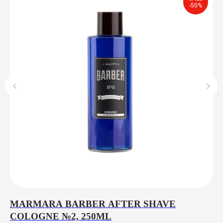
-50%
MARMARA BARBER AFTER SHAVE
T
COLOGNE №2, 250ML
S