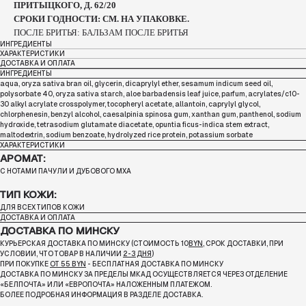
ПРИТЫЦКОГО, Д. 62/20
СРОКИ ГОДНОСТИ: СМ. НА УПАКОВКЕ.
ПОСЛЕ БРИТЬЯ: БАЛЬЗАМ ПОСЛЕ БРИТЬЯ
ИНГРЕДИЕНТЫ
ХАРАКТЕРИСТИКИ
ДОСТАВКА И ОПЛАТА
ИНГРЕДИЕНТЫ
aqua, oryza sativa bran oil, glycerin, dicaprylyl ether, sesamum indicum seed oil,
polysorbate 40, oryza sativa starch, aloe barbadensis leaf juice, parfum, acrylates/c10-
30 alkyl acrylate crosspolymer, tocopheryl acetate, allantoin, caprylyl glycol,
chlorphenesin, benzyl alcohol, caesalpinia spinosa gum, xanthan gum, panthenol, sodium
hydroxide, tetrasodium glutamate diacetate, opuntia ficus-indica stem extract,
maltodextrin, sodium benzoate, hydrolyzed rice protein, potassium sorbate
ХАРАКТЕРИСТИКИ
АРОМАТ:
С НОТАМИ ПАЧУЛИ И ДУБОВОГО МХА
ТИП КОЖИ:
ДЛЯ ВСЕХ ТИПОВ КОЖИ
ДОСТАВКА И ОПЛАТА
ДОСТАВКА ПО МИНСКУ
КУРЬЕРСКАЯ ДОСТАВКА ПО МИНСКУ (СТОИМОСТЬ 10
BYN
, СРОК ДОСТАВКИ, ПРИ
УСЛОВИИ, ЧТО ТОВАР В НАЛИЧИИ
2-3 ДНЯ
)
ПРИ ПОКУПКЕ
ОТ 55 BYN
- БЕСПЛАТНАЯ ДОСТАВКА ПО МИНСКУ
ДОСТАВКА ПО МИНСКУ ЗА ПРЕДЕЛЫ МКАД ОСУЩЕСТВЛЯЕТСЯ ЧЕРЕЗ ОТДЕЛЕНИЕ
«БЕЛПОЧТА»
ИЛИ «ЕВРОПОЧТА» НАЛОЖЕННЫМ ПЛАТЕЖОМ.
БОЛЕЕ ПОДРОБНАЯ ИНФОРМАЦИЯ В РАЗДЕЛЕ ДОСТАВКА.