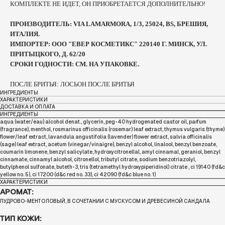
КОМПЛЕКТЕ НЕ ИДЕТ, ОН ПРИОБРЕТАЕТСЯ ДОПОЛНИТЕЛЬНО!
ПРОИЗВОДИТЕЛЬ: VIA LAMARMORA, 1/3, 25024, BS, БРЕШИЯ,
ИТАЛИЯ.
ИМПОРТЕР: ООО "ЕВЕР КОСМЕТИКС" 220140 Г. МИНСК, УЛ.
ПРИТЫЦКОГО, Д. 62/20
СРОКИ ГОДНОСТИ: СМ. НА УПАКОВКЕ.
ПОСЛЕ БРИТЬЯ: ЛОСЬОН ПОСЛЕ БРИТЬЯ
ИНГРЕДИЕНТЫ
ХАРАКТЕРИСТИКИ
ДОСТАВКА И ОПЛАТА
ИНГРЕДИЕНТЫ
aqua (water/eau) alcohol denat., glycerin, peg-40 hydrogenated castor oil, parfum
(fragrance), menthol, rosmarinus officinalis (rosemar) leaf extract, thymus vulgaris (thyme)
flower/leaf extract, lavandula angustifolia (lavender) flower extract, salvia officinalis
(sage) leaf extract, acetum (vinegar/vinaigre), benzyl alcohol, linalool, benzyl benzoate,
coumarin limonene, benzyl salicylate, hydroxycitronellal, amyl cinnamal, geraniol, benzyl
cinnamate, cinnamyl alcohol, citronellol, tributyl citrate, sodium benzotriazolyl,
butylphenol sulfonate, buteth-3, tris (tetramethyl hydroxypiperidinol) citrate , ci 19140 (fd&c
yellow no. 5), ci 17200 (d&c red no. 33), ci 42090 (fd&c blue no. 1)
ХАРАКТЕРИСТИКИ
АРОМАТ:
ПУДРОВО-МЕНТОЛОВЫЙ, В СОЧЕТАНИИ С МУСКУСОМ И ДРЕВЕСИНОЙ САНДАЛА
ТИП КОЖИ: