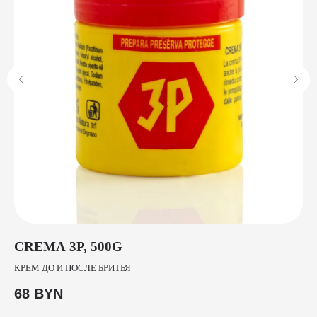
CREMA 3P, 500G
P
T
КРЕМ ДО И ПОСЛЕ БРИТЬЯ
КР
68
BYN
ЭВ
3