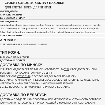
СРОКИ ГОДНОСТИ: СМ. НА УПАКОВКЕ
ДЛЯ БРИТЬЯ: КРЕМ ДЛЯ БРИТЬЯ
ИНГРЕДИЕНТЫ
ХАРАКТЕРИСТИКИ
ДОСТАВКА И ОПЛАТА
ИНГРЕДИЕНТЫ
aqua (water), stearic acid, cocos nucifera (coconut) oil, potassium hydroxide, glycerin, myristic
acid, sodium hydroxide, potassium carbonate, aloe barbadensis leaf extract, olea europaea
(olive) fruit oil, bambusa vulgaris (bamboo) leaf/stem extract, bisabolol, parfum (fragrance)
ХАРАКТЕРИСТИКИ
АРОМАТ:
С ЛЕГКИМ НЕНАВЯЗЧИВЫМ АРОМАТОМ
ТИП КОЖИ:
ДЛЯ ВСЕХ ТИПОВ КОЖИ
ДОСТАВКА И ОПЛАТА
ДОСТАВКА ПО МИНСКУ
КУРЬЕРСКАЯ ДОСТАВКА ПО МИНСКУ (СТОИМОСТЬ 10
BYN
, СРОК ДОСТАВКИ, ПРИ
УСЛОВИИ, ЧТО ТОВАР В НАЛИЧИИ
2-3 ДНЯ
)
ПРИ ПОКУПКЕ
ОТ 55 BYN
- БЕСПЛАТНАЯ ДОСТАВКА ПО МИНСКУ
ДОСТАВКА ПО МИНСКУ ЗА ПРЕДЕЛЫ МКАД ОСУЩЕСТВЛЯЕТСЯ ЧЕРЕЗ ОТДЕЛЕНИЕ
«БЕЛПОЧТА»
ИЛИ «ЕВРОПОЧТА» НАЛОЖЕННЫМ ПЛАТЕЖОМ.
БОЛЕЕ ПОДРОБНАЯ ИНФОРМАЦИЯ В РАЗДЕЛЕ ДОСТАВКА.
ДОСТАВКА ПО БЕЛАРУСИ
ДОСТАВКА В ОТДЕЛЕНИИ «БЕЛПОЧТА» ИЛИ «ЕВРОПОЧТА» (СТОИМОСТЬ СОГЛАСНО
ТАРИФАМ ПО ПЕРЕСЫЛКЕ, 1-4 РАБОЧИХ ДНЕЙ С МОМЕНТА ОТПРАВКИ ЗАКАЗА).