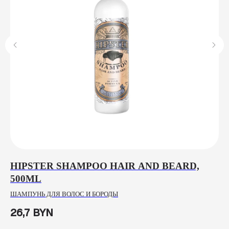
L
HIPSTER SHAMPOO HAIR AND BEARD,
R
500ML
Й
КР
ШАМПУНЬ ДЛЯ ВОЛОС И БОРОДЫ
5
26,7
BYN