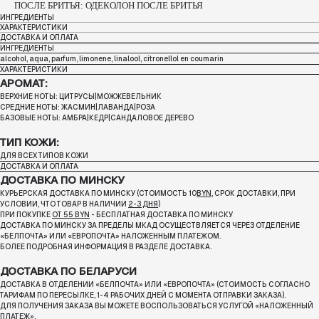
ПОСЛЕ БРИТЬЯ: ОДЕКОЛОН ПОСЛЕ БРИТЬЯ
ИНГРЕДИЕНТЫ
ХАРАКТЕРИСТИКИ
ДОСТАВКА И ОПЛАТА
ИНГРЕДИЕНТЫ
alcohol, aqua, parfum, limonene, linalool, citronellol en coumarin
ХАРАКТЕРИСТИКИ
АРОМАТ:
ВЕРХНИЕ НОТЫ: ЦИТРУСЫ|МОЖЖЕВЕЛЬНИК
СРЕДНИЕ НОТЫ: ЖАСМИН|ЛАВАНДА|РОЗА
БАЗОВЫЕ НОТЫ: АМБРА|КЕДР|САНДАЛОВОЕ ДЕРЕВО
ТИП КОЖИ:
ДЛЯ ВСЕХ ТИПОВ КОЖИ
ДОСТАВКА И ОПЛАТА
ДОСТАВКА ПО МИНСКУ
КУРЬЕРСКАЯ ДОСТАВКА ПО МИНСКУ (СТОИМОСТЬ 10
BYN
, СРОК ДОСТАВКИ, ПРИ
УСЛОВИИ, ЧТО ТОВАР В НАЛИЧИИ
2-3 ДНЯ
)
ПРИ ПОКУПКЕ
ОТ 55 BYN
- БЕСПЛАТНАЯ ДОСТАВКА ПО МИНСКУ
ДОСТАВКА ПО МИНСКУ ЗА ПРЕДЕЛЫ МКАД ОСУЩЕСТВЛЯЕТСЯ ЧЕРЕЗ ОТДЕЛЕНИЕ
«БЕЛПОЧТА»
ИЛИ «ЕВРОПОЧТА» НАЛОЖЕННЫМ ПЛАТЕЖОМ.
БОЛЕЕ ПОДРОБНАЯ ИНФОРМАЦИЯ В РАЗДЕЛЕ ДОСТАВКА.
ДОСТАВКА ПО БЕЛАРУСИ
ДОСТАВКА В ОТДЕЛЕНИИ «БЕЛПОЧТА» ИЛИ «ЕВРОПОЧТА» (СТОИМОСТЬ СОГЛАСНО
ТАРИФАМ ПО ПЕРЕСЫЛКЕ, 1-4 РАБОЧИХ ДНЕЙ С МОМЕНТА ОТПРАВКИ ЗАКАЗА).
ДЛЯ ПОЛУЧЕНИЯ ЗАКАЗА ВЫ МОЖЕТЕ ВОСПОЛЬЗОВАТЬСЯ УСЛУГОЙ «НАЛОЖЕННЫЙ
ПЛАТЕЖ».