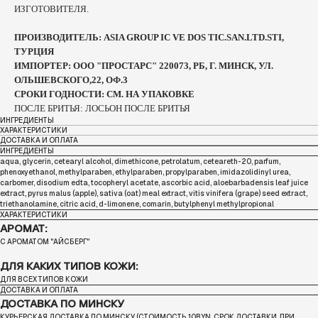
ИЗГОТОВИТЕЛЯ.
ПРОИЗВОДИТЕЛЬ: ASIA GROUP IC VE DOS TIC.SAN.LTD.STI,
ТУРЦИЯ
ИМПОРТЕР: ООО "ПРОСТАРС" 220073, РБ, Г. МИНСК, УЛ.
ОЛЬШЕВСКОГО,22, ОФ.3
СРОКИ ГОДНОСТИ: СМ. НА УПАКОВКЕ
ПОСЛЕ БРИТЬЯ: ЛОСЬОН ПОСЛЕ БРИТЬЯ
ИНГРЕДИЕНТЫ
ХАРАКТЕРИСТИКИ
ДОСТАВКА И ОПЛАТА
ИНГРЕДИЕНТЫ
aqua, glycerin, cetearyl alcohol, dimethicone, petrolatum, ceteareth-20, parfum,
phenoxyethanol, methylparaben, ethylparaben, propylparaben, imidazolidinyl urea,
carbomer, disodium edta, tocopheryl acetate, ascorbic acid, aloebarbadensis leaf juice
extract, pyrus malus (apple), sativa (oat) meal extract, vitis vinifera (grape) seed extract,
triethanolamine, citric acid, d-limonene, comarin, butylphenyl methylpropional
ХАРАКТЕРИСТИКИ
АРОМАТ:
С АРОМАТОМ "АЙСБЕРГ"
ДЛЯ КАКИХ ТИПОВ КОЖИ:
ДЛЯ ВСЕХ ТИПОВ КОЖИ
ДОСТАВКА И ОПЛАТА
ДОСТАВКА ПО МИНСКУ
КУРЬЕРСКАЯ ДОСТАВКА ПО МИНСКУ (СТОИМОСТЬ 10
BYN
, СРОК ДОСТАВКИ, ПРИ