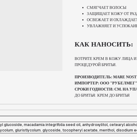
СМЯГЧАЕТ ВОЛОСЫ
ЗАЩИЩАЕТ КОЖУ ОТ РА
ОСВЕЖАЕТ И ОХЛАЖДАЕ
УВЛАЖНЯЕТ И УСПОКАИ
КАК НАНОСИТЬ:
ВОТРИТЕ КРЕМ В КОЖУ ЛИЦА 
ПРОЦЕДУРОЙ БРИТЬЯ.
ПРОИЗВОДИТЕЛЬ: MARE NOSTR
ИМПОРТЕР: ООО "РУБЕЛМЕГ" 
СРОКИ ГОДНОСТИ: СМ. НА УП
ДО БРИТЬЯ: КРЕМ ДО БРИТЬЯ
ityl glucoside, macadamia integrifolia seed oil, anhydroxylitol, cetearyl alcoh
stlycolum, gluristlycolum. glycoside, tocopheryl acetate, menthol, disodium ed