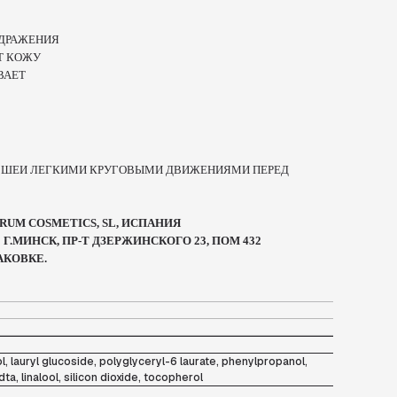
ЗДРАЖЕНИЯ
Т КОЖУ
ВАЕТ
И ШЕИ ЛЕГКИМИ КРУГОВЫМИ ДВИЖЕНИЯМИ ПЕРЕД
UM COSMETICS, SL, ИСПАНИЯ
Г.МИНСК, ПР-Т ДЗЕРЖИНСКОГО 23, ПОМ 432
АКОВКЕ.
ol, lauryl glucoside, polyglyceryl-6 laurate, phenylpropanol,
ta, linalool, silicon dioxide, tocopherol