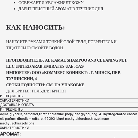
ОСВЕЖАЕТ И УВЛАЖНЯЕТ КОЖУ
ДАРИТ ПРИЯТНЫЙ АРОМАТ В ТЕЧЕНИЕ ДНЯ
КАК НАНОСИТЬ:
НАНЕСИТЕ РУКАМИ ТОНКИЙ СЛОЙ ГЕЛЯ, ПОБРЕЙТЕСЬ И
ТЩАТЕЛЬНО СМОЙТЕ ВОДОЙ.
ПРОИЗВОДИТЕЛЬ: AL KAMAL SHAMPOO AND CLEANING M. I.
LLC UNITED ARAB EMIRATES UAE, ОАЭ
ИМПОРТЕР: ООО «КОММЕРС КОННЕКТ», Г. МИНСК, ПЕР.
ТУЧИНСКИЙ, 4
СРОКИ ГОДНОСТИ: СМ. НА УПАКОВКЕ.
ДЛЯ БРИТЬЯ: ГЕЛЬ ДЛЯ БРИТЬЯ
ИНГРЕДИЕНТЫ
ХАРАКТЕРИСТИКИ
ДОСТАВКА И ОПЛАТА
ИНГРЕДИЕНТЫ
aqua, glycerin, carbomer, triethanolamine, propylene glycol, peg-40 hydrogenated castor
oil, parfum, disodium edta, cl 42090 (blue), methylchloroisothiazolinone,
methylisothiazolinone
ХАРАКТЕРИСТИКИ
АРОМАТ: