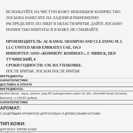
ИСПОЛЬЗУЙТЕ НА ЧИСТУЮ КОЖУ. НЕБОЛЬШОЕ КОЛИЧЕСТВО
ЛОСЬОНА НАНЕСИТЕ НА ЛАДОНИ И РАВНОМЕРНО
РАСПРЕДЕЛИТЕ ПО ЛИЦУ В ОБЛАСТИ БРИТЬЯ. ДАЙТЕ ЛОСЬОНУ
ПОЛНОСТЬЮ ВПИТАТЬСЯ В КОЖУ, НЕ СМЫВАЙТЕ.
ПРОИЗВОДИТЕЛЬ: AL KAMAL SHAMPOO AND CLEANING M. I.
LLC UNITED ARAB EMIRATES UAE, ОАЭ
ИМПОРТЕР: ООО «КОММЕРС КОННЕКТ», Г. МИНСК, ПЕР.
ТУЧИНСКИЙ, 4
СРОКИ ГОДНОСТИ: СМ. НА УПАКОВКЕ.
ПОСЛЕ БРИТЬЯ: ЛОСЬОН ПОСЛЕ БРИТЬЯ
ИНГРЕДИЕНТЫ
ХАРАКТЕРИСТИКИ
ДОСТАВКА И ОПЛАТА
ИНГРЕДИЕНТЫ
alcohol denat., aqua, parfum, peg-40 hydrogenated castor oil, bht, citronellol hexyl cinnamal,
limonene, ci 19140 (yellow)
ХАРАКТЕРИСТИКИ
АРОМАТ:
С БОДРЯЩИМ АРОМАТОМ ЦИТРУСОВЫХ И ДРЕВЕСНЫМИ НОТАМИ
ТИП КОЖИ:
ДЛЯ ВСЕХ ТИПОВ КОЖИ