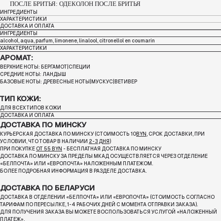
ПОСЛЕ БРИТЬЯ: ОДЕКОЛОН ПОСЛЕ БРИТЬЯ
ИНГРЕДИЕНТЫ
ХАРАКТЕРИСТИКИ
ДОСТАВКА И ОПЛАТА
ИНГРЕДИЕНТЫ
alcohol, aqua, parfum, limonene, linalool, citronellol en coumarin
ХАРАКТЕРИСТИКИ
АРОМАТ:
ВЕРХНИЕ НОТЫ: БЕРГАМОТ|СПЕЦИИ
СРЕДНИЕ НОТЫ: ЛАНДЫШ
БАЗОВЫЕ НОТЫ: ДРЕВЕСНЫЕ НОТЫ|МУСКУС|ВЕТИВЕР
ТИП КОЖИ:
ДЛЯ ВСЕХ ТИПОВ КОЖИ
ДОСТАВКА И ОПЛАТА
ДОСТАВКА ПО МИНСКУ
КУРЬЕРСКАЯ ДОСТАВКА ПО МИНСКУ (СТОИМОСТЬ 10
BYN
, СРОК ДОСТАВКИ, ПРИ
УСЛОВИИ, ЧТО ТОВАР В НАЛИЧИИ
2-3 ДНЯ
)
ПРИ ПОКУПКЕ
ОТ 55 BYN
- БЕСПЛАТНАЯ ДОСТАВКА ПО МИНСКУ
ДОСТАВКА ПО МИНСКУ ЗА ПРЕДЕЛЫ МКАД ОСУЩЕСТВЛЯЕТСЯ ЧЕРЕЗ ОТДЕЛЕНИЕ
«БЕЛПОЧТА»
ИЛИ «ЕВРОПОЧТА» НАЛОЖЕННЫМ ПЛАТЕЖОМ.
БОЛЕЕ ПОДРОБНАЯ ИНФОРМАЦИЯ В РАЗДЕЛЕ ДОСТАВКА.
ДОСТАВКА ПО БЕЛАРУСИ
ДОСТАВКА В ОТДЕЛЕНИИ «БЕЛПОЧТА» ИЛИ «ЕВРОПОЧТА» (СТОИМОСТЬ СОГЛАСНО
ТАРИФАМ ПО ПЕРЕСЫЛКЕ, 1-4 РАБОЧИХ ДНЕЙ С МОМЕНТА ОТПРАВКИ ЗАКАЗА).
ДЛЯ ПОЛУЧЕНИЯ ЗАКАЗА ВЫ МОЖЕТЕ ВОСПОЛЬЗОВАТЬСЯ УСЛУГОЙ «НАЛОЖЕННЫЙ
ПЛАТЕЖ».